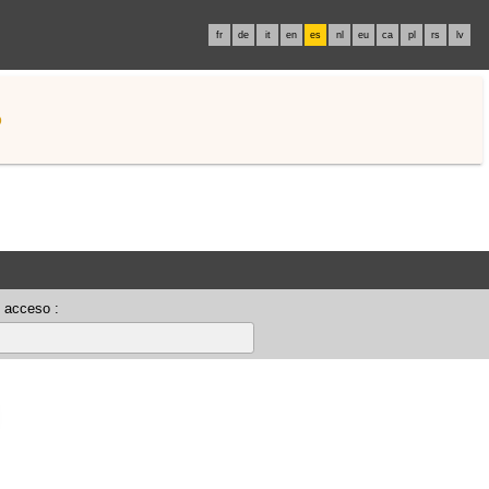
fr
de
it
en
es
nl
eu
ca
pl
rs
lv
o
 acceso :