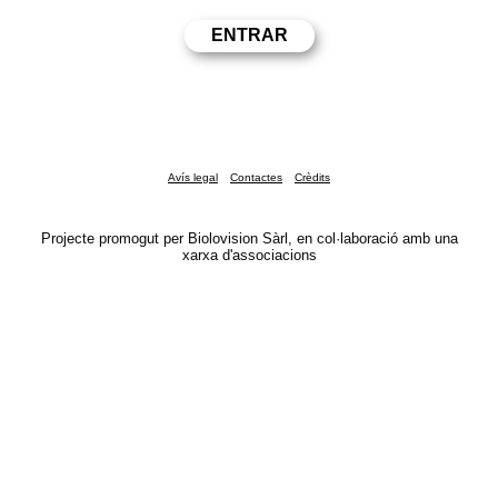
Avís legal
Contactes
Crèdits
Projecte promogut per Biolovision Sàrl, en col·laboració amb una
xarxa d'associacions