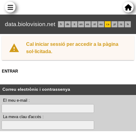
data.biolovision.net
fr
de
it
en
es
nl
eu
ca
pl
rs
lv
Cal iniciar sessió per accedir a la pàgina
sol·licitada.
ENTRAR
Correu electrònic i contrassenya
El meu e-mail :
La meva clau d'accés :