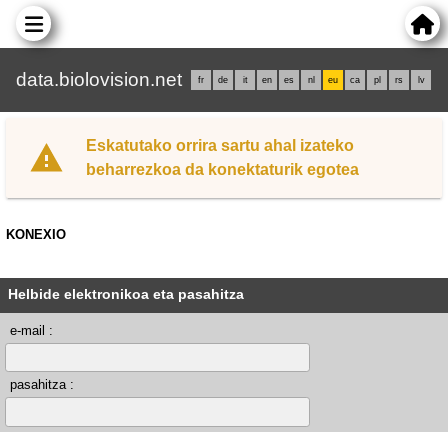
data.biolovision.net
fr
de
it
en
es
nl
eu
ca
pl
rs
lv
Eskatutako orrira sartu ahal izateko
beharrezkoa da konektaturik egotea
KONEXIO
Helbide elektronikoa eta pasahitza
e-mail :
pasahitza :