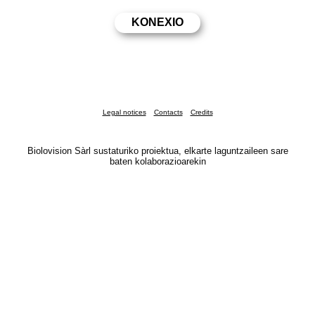
Legal notices
Contacts
Credits
Biolovision Sàrl sustaturiko proiektua, elkarte laguntzaileen sare
baten kolaborazioarekin