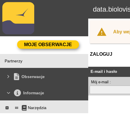
data.biolovi
Aby wej
ZALOGUJ
Partnerzy
E-mail i hasło
Obserwacje
Mój e-mail :
Informacje
Narzędzia