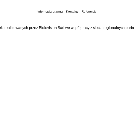
Informacja prawna
Kontakty
Referencje
ekt realizowanych przez Biolovision Sàrl we współpracy z siecią regionalnych part