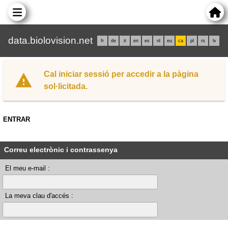
data.biolovision.net
fr
de
it
en
es
nl
eu
ca
pl
rs
lv
Cal iniciar sessió per accedir a la pàgina
sol·licitada.
ENTRAR
Correu electrònic i contrassenya
El meu e-mail :
La meva clau d'accés :