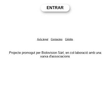
Avís legal
Contactes
Crèdits
Projecte promogut per Biolovision Sàrl, en col·laboració amb una
xarxa d'associacions