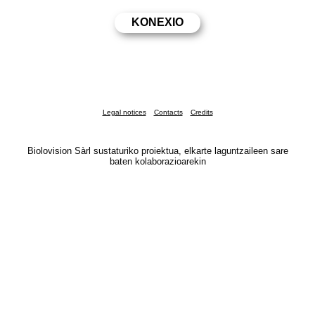
Legal notices
Contacts
Credits
Biolovision Sàrl sustaturiko proiektua, elkarte laguntzaileen sare
baten kolaborazioarekin