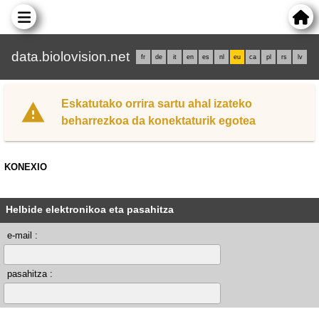
data.biolovision.net
fr
de
it
en
es
nl
eu
ca
pl
rs
lv
Eskatutako orrira sartu ahal izateko
beharrezkoa da konektaturik egotea
KONEXIO
Helbide elektronikoa eta pasahitza
e-mail :
pasahitza :