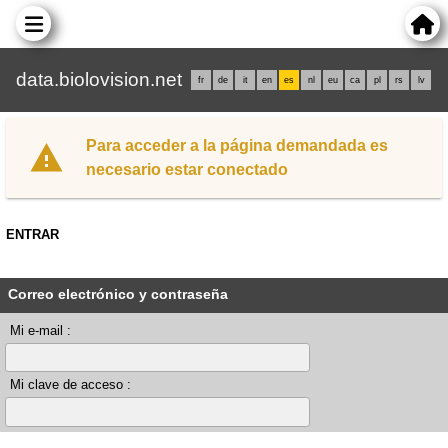
data.biolovision.net
fr
de
it
en
es
nl
eu
ca
pl
rs
lv
Para acceder a la página demandada es
necesario estar conectado
ENTRAR
Correo electrónico y contraseña
Mi e-mail :
Mi clave de acceso :