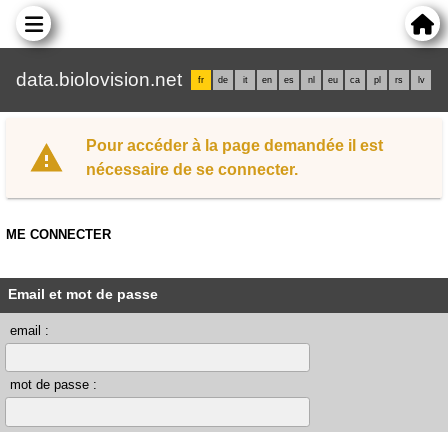
data.biolovision.net
fr
de
it
en
es
nl
eu
ca
pl
rs
lv
Pour accéder à la page demandée il est
nécessaire de se connecter.
ME CONNECTER
Email et mot de passe
email :
mot de passe :