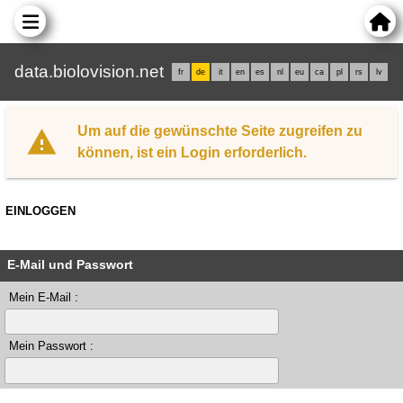
data.biolovision.net
fr
de
it
en
es
nl
eu
ca
pl
rs
lv
Um auf die gewünschte Seite zugreifen zu
können, ist ein Login erforderlich.
EINLOGGEN
E-Mail und Passwort
Mein E-Mail :
Mein Passwort :