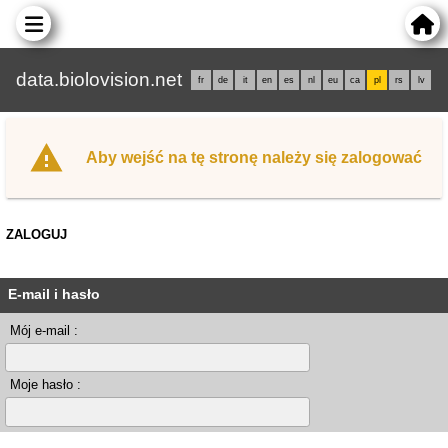
data.biolovision.net
fr
de
it
en
es
nl
eu
ca
pl
rs
lv
Aby wejść na tę stronę należy się zalogować
ZALOGUJ
E-mail i hasło
Mój e-mail :
Moje hasło :