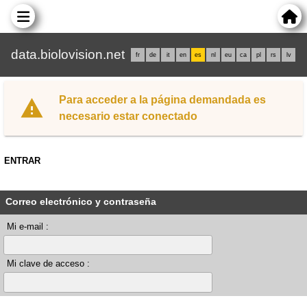
data.biolovision.net
fr
de
it
en
es
nl
eu
ca
pl
rs
lv
Para acceder a la página demandada es
necesario estar conectado
ENTRAR
Correo electrónico y contraseña
Mi e-mail :
Mi clave de acceso :