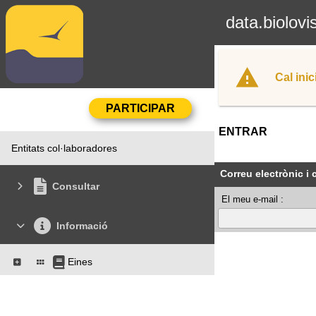
data.biolovi
Cal inic
ENTRAR
Entitats col·laboradores
Correu electrònic i
Consultar
El meu e-mail :
Informació
Eines