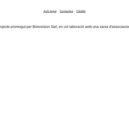
Avís legal
Contactes
Crèdits
rojecte promogut per Biolovision Sàrl, en col·laboració amb una xarxa d'associacio