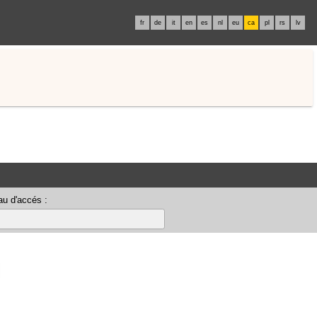
fr
de
it
en
es
nl
eu
ca
pl
rs
lv
u d'accés :