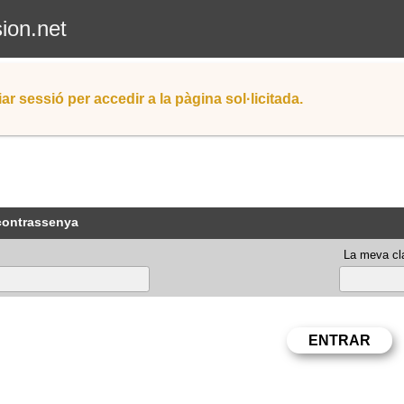
sion.net
iar sessió per accedir a la pàgina sol·licitada.
 contrassenya
La meva cla