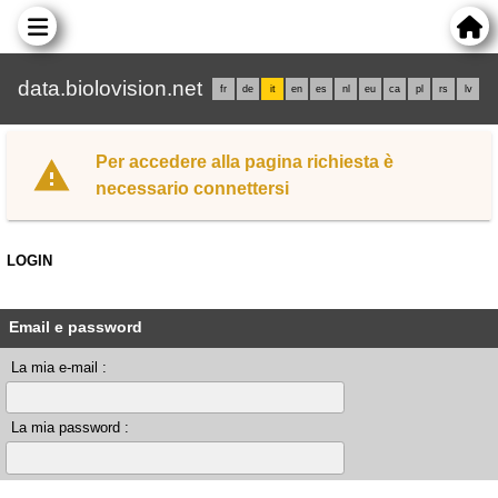
data.biolovision.net
fr
de
it
en
es
nl
eu
ca
pl
rs
lv
Per accedere alla pagina richiesta è
necessario connettersi
LOGIN
Email e password
La mia e-mail :
La mia password :