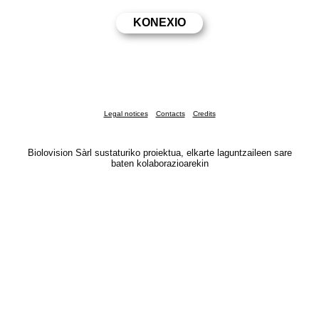
Legal notices
Contacts
Credits
Biolovision Sàrl sustaturiko proiektua, elkarte laguntzaileen sare
baten kolaborazioarekin