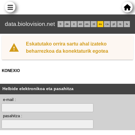
data.biolovision.net
fr
de
it
en
es
nl
eu
ca
pl
rs
lv
Eskatutako orrira sartu ahal izateko
beharrezkoa da konektaturik egotea
KONEXIO
Helbide elektronikoa eta pasahitza
e-mail :
pasahitza :