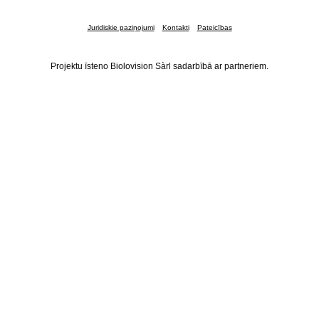
Juridiskie paziņojumi
Kontakti
Pateicības
Projektu īsteno Biolovision Sàrl sadarbībā ar partneriem.