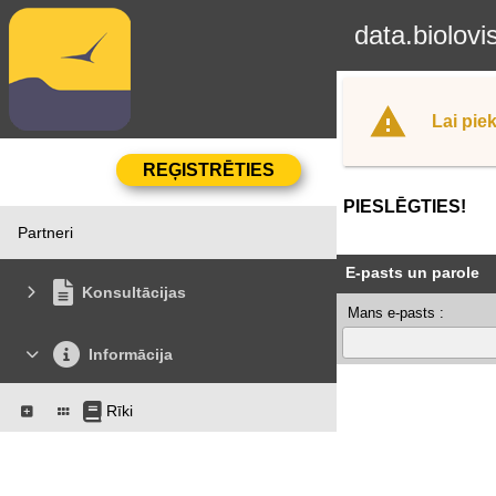
data.biolovi
Lai piek
PIESLĒGTIES!
Partneri
E-pasts un parole
Konsultācijas
Mans e-pasts :
Informācija
Rīki