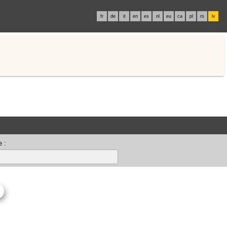
fr
de
it
en
es
nl
eu
ca
pl
rs
lv
 :