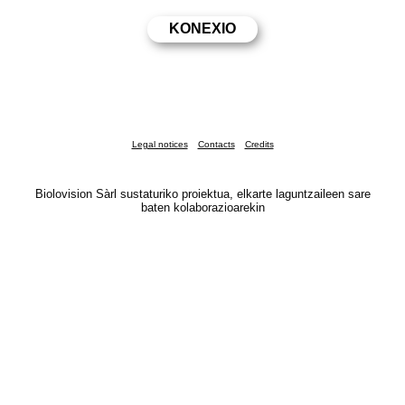
Legal notices
Contacts
Credits
Biolovision Sàrl sustaturiko proiektua, elkarte laguntzaileen sare
baten kolaborazioarekin