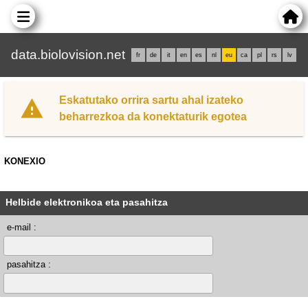
data.biolovision.net
fr
de
it
en
es
nl
eu
ca
pl
rs
lv
Eskatutako orrira sartu ahal izateko
beharrezkoa da konektaturik egotea
KONEXIO
Helbide elektronikoa eta pasahitza
e-mail :
pasahitza :