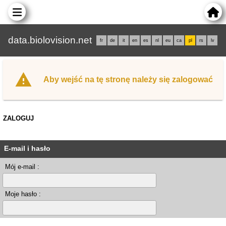
data.biolovision.net
fr
de
it
en
es
nl
eu
ca
pl
rs
lv
Aby wejść na tę stronę należy się zalogować
ZALOGUJ
E-mail i hasło
Mój e-mail :
Moje hasło :