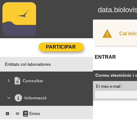
data.biolovi
Cal inic
ENTRAR
Entitats col·laboradores
Correu electrònic i
Consultar
El meu e-mail :
Informació
Eines