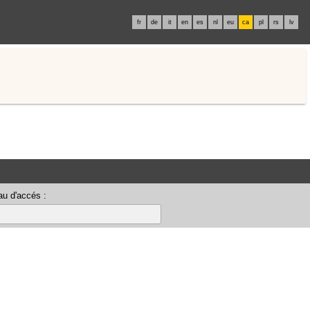
fr
de
it
en
es
nl
eu
ca
pl
rs
lv
u d'accés :