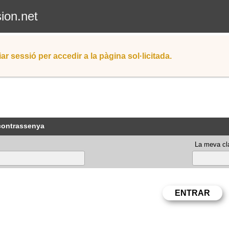
sion.net
iar sessió per accedir a la pàgina sol·licitada.
 contrassenya
La meva cla