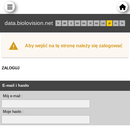
data.biolovision.net
fr
de
it
en
es
nl
eu
ca
pl
rs
lv
Aby wejść na tę stronę należy się zalogować
ZALOGUJ
E-mail i hasło
Mój e-mail :
Moje hasło :