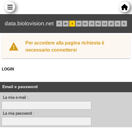
data.biolovision.net
fr
de
it
en
es
nl
eu
ca
pl
rs
lv
Per accedere alla pagina richiesta è
necessario connettersi
LOGIN
Email e password
La mia e-mail :
La mia password :