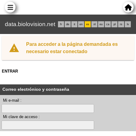
data.biolovision.net
fr
de
it
en
es
nl
eu
ca
pl
rs
lv
Para acceder a la página demandada es
necesario estar conectado
ENTRAR
Correo electrónico y contraseña
Mi e-mail :
Mi clave de acceso :