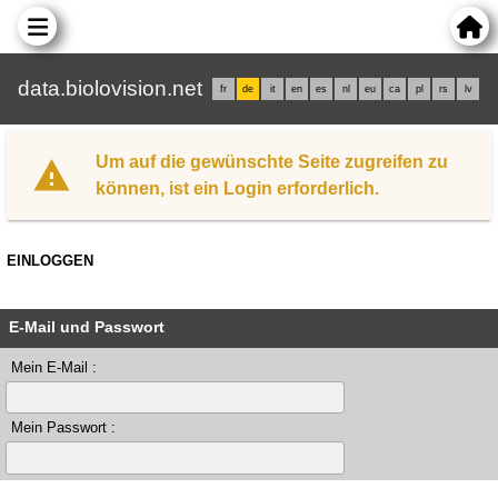
data.biolovision.net
fr
de
it
en
es
nl
eu
ca
pl
rs
lv
Um auf die gewünschte Seite zugreifen zu
können, ist ein Login erforderlich.
EINLOGGEN
E-Mail und Passwort
Mein E-Mail :
Mein Passwort :