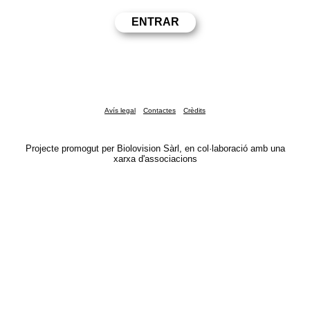
Avís legal
Contactes
Crèdits
Projecte promogut per Biolovision Sàrl, en col·laboració amb una
xarxa d'associacions