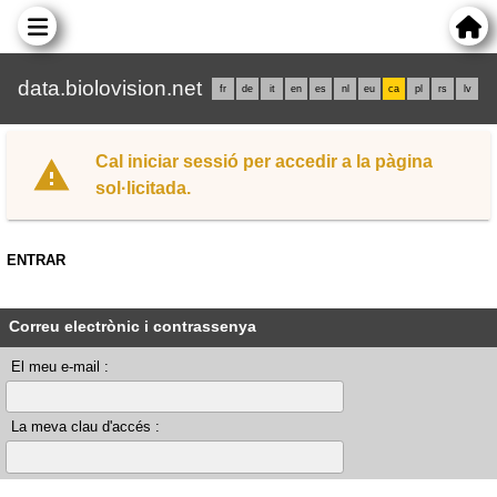
data.biolovision.net
fr
de
it
en
es
nl
eu
ca
pl
rs
lv
Cal iniciar sessió per accedir a la pàgina
sol·licitada.
ENTRAR
Correu electrònic i contrassenya
El meu e-mail :
La meva clau d'accés :