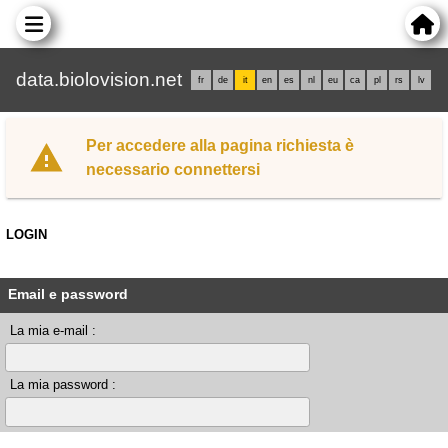
data.biolovision.net
fr
de
it
en
es
nl
eu
ca
pl
rs
lv
Per accedere alla pagina richiesta è
necessario connettersi
LOGIN
Email e password
La mia e-mail :
La mia password :