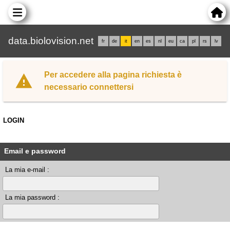
data.biolovision.net
fr
de
it
en
es
nl
eu
ca
pl
rs
lv
Per accedere alla pagina richiesta è
necessario connettersi
LOGIN
Email e password
La mia e-mail :
La mia password :