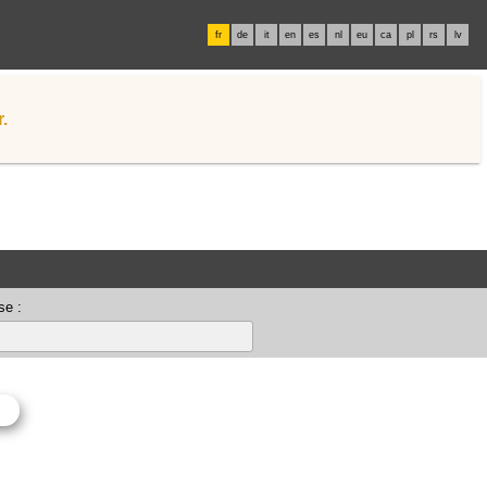
fr
de
it
en
es
nl
eu
ca
pl
rs
lv
.
se :