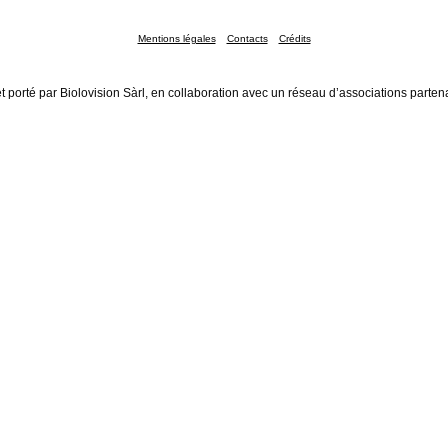
Mentions légales
Contacts
Crédits
t porté par Biolovision Sàrl, en collaboration avec un réseau d’associations parten