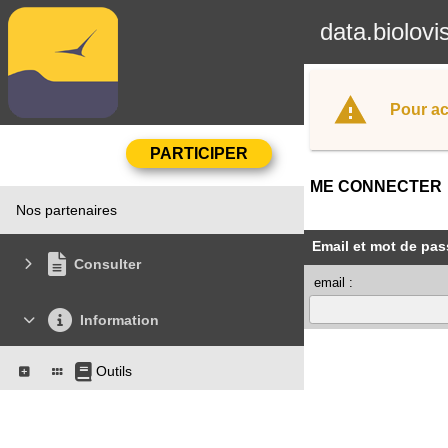
data.biolovi
Pour ac
ME CONNECTER
Nos partenaires
Email et mot de pas
Consulter
email :
Information
Outils