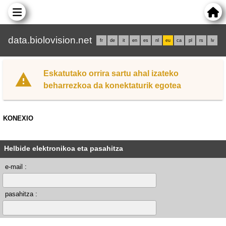
data.biolovision.net
fr
de
it
en
es
nl
eu
ca
pl
rs
lv
Eskatutako orrira sartu ahal izateko
beharrezkoa da konektaturik egotea
KONEXIO
Helbide elektronikoa eta pasahitza
e-mail :
pasahitza :