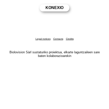
Legal notices
Contacts
Credits
Biolovision Sàrl sustaturiko proiektua, elkarte laguntzaileen sare
baten kolaborazioarekin