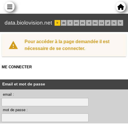
data.biolovision.net
fr
de
it
en
es
nl
eu
ca
pl
rs
lv
Pour accéder à la page demandée il est
nécessaire de se connecter.
ME CONNECTER
Email et mot de passe
email :
mot de passe :