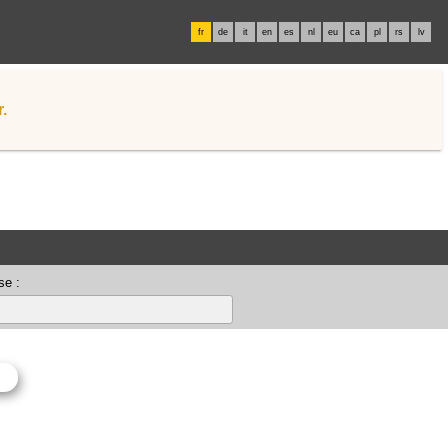
fr
de
it
en
es
nl
eu
ca
pl
rs
lv
.
se :