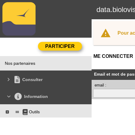
data.biolovi
Pour ac
ME CONNECTER
Nos partenaires
Email et mot de pas
Consulter
email :
Information
Outils