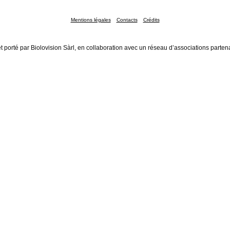
Mentions légales
Contacts
Crédits
t porté par Biolovision Sàrl, en collaboration avec un réseau d’associations parten