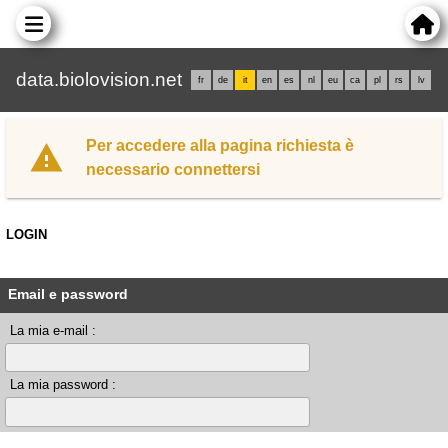
data.biolovision.net
fr
de
it
en
es
nl
eu
ca
pl
rs
lv
Per accedere alla pagina richiesta è
necessario connettersi
LOGIN
Email e password
La mia e-mail :
La mia password :