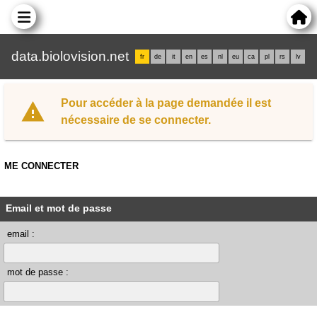
data.biolovision.net
fr
de
it
en
es
nl
eu
ca
pl
rs
lv
Pour accéder à la page demandée il est
nécessaire de se connecter.
ME CONNECTER
Email et mot de passe
email :
mot de passe :