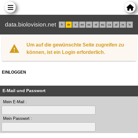
data.biolovision.net
fr
de
it
en
es
nl
eu
ca
pl
rs
lv
Um auf die gewünschte Seite zugreifen zu
können, ist ein Login erforderlich.
EINLOGGEN
E-Mail und Passwort
Mein E-Mail :
Mein Passwort :