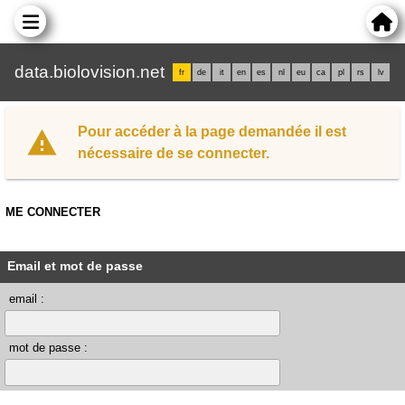
data.biolovision.net
fr
de
it
en
es
nl
eu
ca
pl
rs
lv
Pour accéder à la page demandée il est
nécessaire de se connecter.
ME CONNECTER
Email et mot de passe
email :
mot de passe :