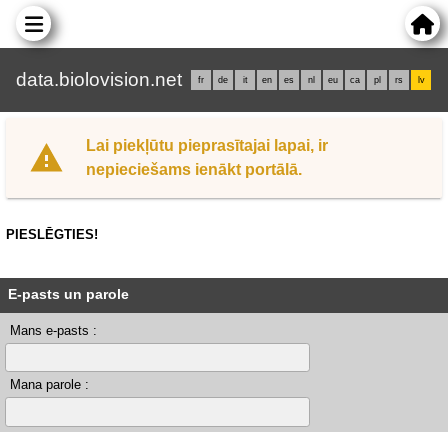
data.biolovision.net
fr
de
it
en
es
nl
eu
ca
pl
rs
lv
Lai piekļūtu pieprasītajai lapai, ir
nepieciešams ienākt portālā.
PIESLĒGTIES!
E-pasts un parole
Mans e-pasts :
Mana parole :