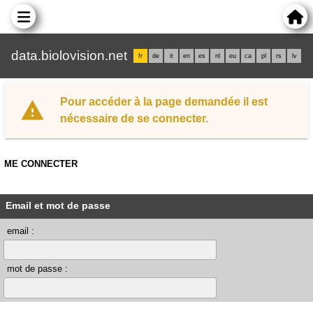
data.biolovision.net
fr
de
it
en
es
nl
eu
ca
pl
rs
lv
Pour accéder à la page demandée il est
nécessaire de se connecter.
ME CONNECTER
Email et mot de passe
email :
mot de passe :