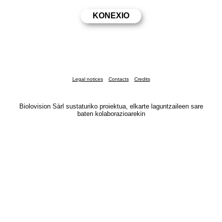
Legal notices
Contacts
Credits
Biolovision Sàrl sustaturiko proiektua, elkarte laguntzaileen sare
baten kolaborazioarekin