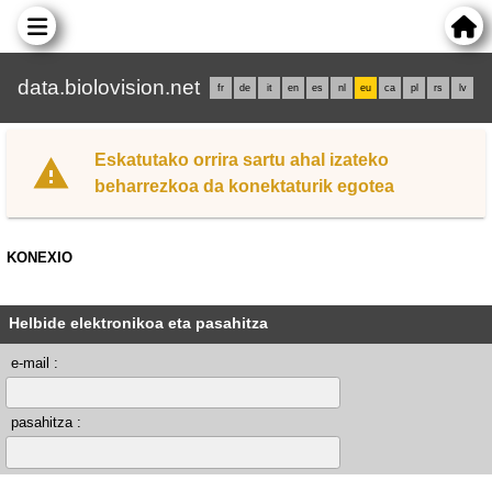
data.biolovision.net
fr
de
it
en
es
nl
eu
ca
pl
rs
lv
Eskatutako orrira sartu ahal izateko
beharrezkoa da konektaturik egotea
KONEXIO
Helbide elektronikoa eta pasahitza
e-mail :
pasahitza :