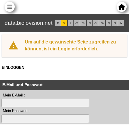
data.biolovision.net
fr
de
it
en
es
nl
eu
ca
pl
rs
lv
Um auf die gewünschte Seite zugreifen zu
können, ist ein Login erforderlich.
EINLOGGEN
E-Mail und Passwort
Mein E-Mail :
Mein Passwort :