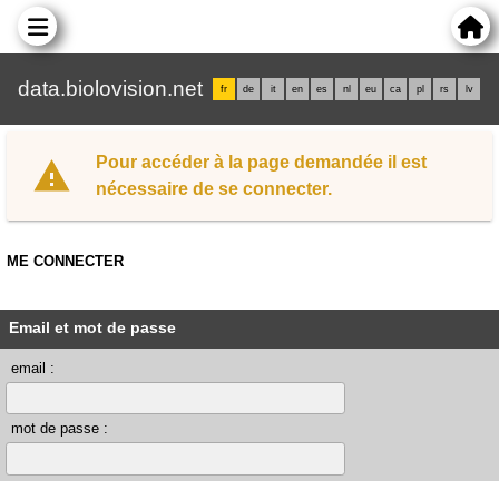
data.biolovision.net
fr
de
it
en
es
nl
eu
ca
pl
rs
lv
Pour accéder à la page demandée il est
nécessaire de se connecter.
ME CONNECTER
Email et mot de passe
email :
mot de passe :