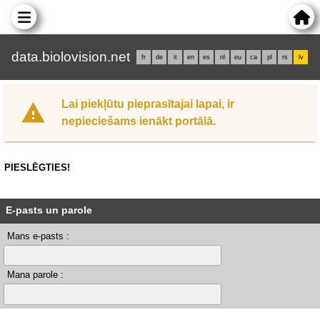
data.biolovision.net
fr
de
it
en
es
nl
eu
ca
pl
rs
lv
Lai piekļūtu pieprasītajai lapai, ir
nepieciešams ienākt portālā.
PIESLĒGTIES!
E-pasts un parole
Mans e-pasts :
Mana parole :