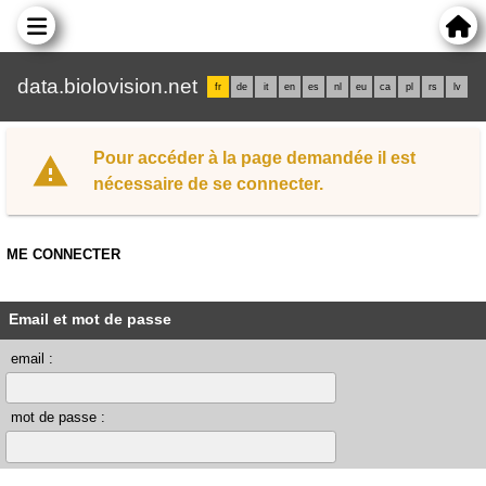
data.biolovision.net
fr
de
it
en
es
nl
eu
ca
pl
rs
lv
Pour accéder à la page demandée il est
nécessaire de se connecter.
ME CONNECTER
Email et mot de passe
email :
mot de passe :