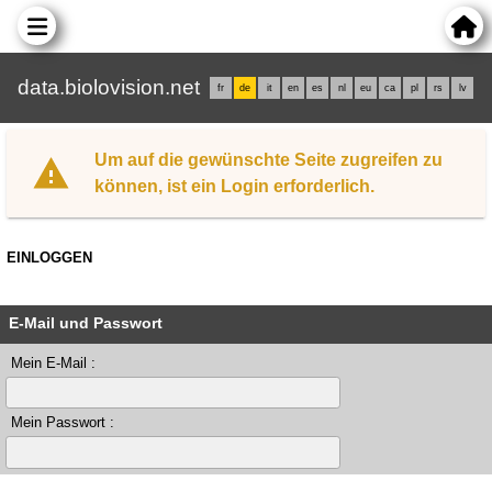
data.biolovision.net
fr
de
it
en
es
nl
eu
ca
pl
rs
lv
Um auf die gewünschte Seite zugreifen zu
können, ist ein Login erforderlich.
EINLOGGEN
E-Mail und Passwort
Mein E-Mail :
Mein Passwort :