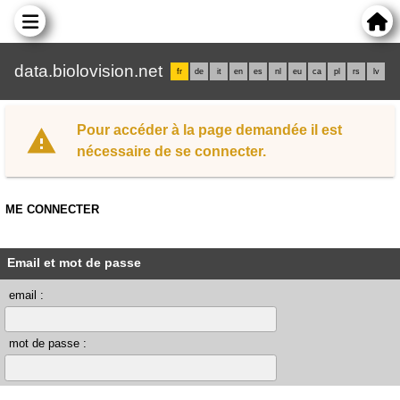
data.biolovision.net
fr
de
it
en
es
nl
eu
ca
pl
rs
lv
Pour accéder à la page demandée il est
nécessaire de se connecter.
ME CONNECTER
Email et mot de passe
email :
mot de passe :