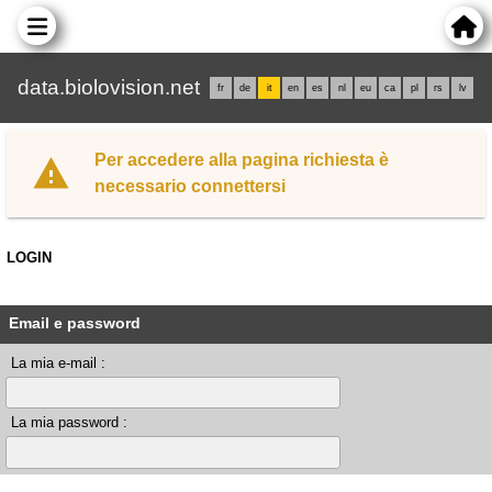
data.biolovision.net
fr
de
it
en
es
nl
eu
ca
pl
rs
lv
Per accedere alla pagina richiesta è
necessario connettersi
LOGIN
Email e password
La mia e-mail :
La mia password :