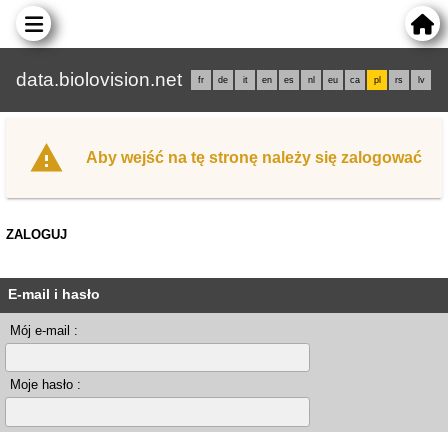
data.biolovision.net
fr
de
it
en
es
nl
eu
ca
pl
rs
lv
Aby wejść na tę stronę należy się zalogować
ZALOGUJ
E-mail i hasło
Mój e-mail :
Moje hasło :