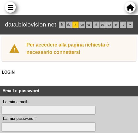
data.biolovision.net
fr
de
it
en
es
nl
eu
ca
pl
rs
lv
Per accedere alla pagina richiesta è
necessario connettersi
LOGIN
Email e password
La mia e-mail :
La mia password :