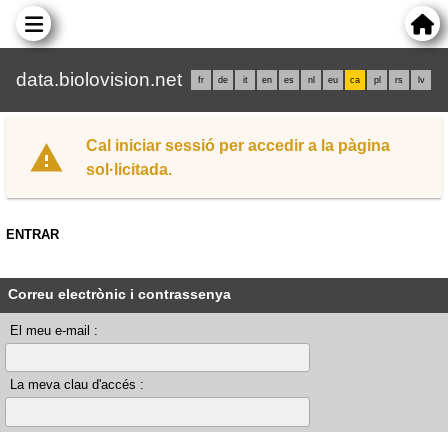
data.biolovision.net
fr
de
it
en
es
nl
eu
ca
pl
rs
lv
Cal iniciar sessió per accedir a la pàgina
sol·licitada.
ENTRAR
Correu electrònic i contrassenya
El meu e-mail :
La meva clau d'accés :