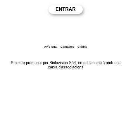
Avís legal
Contactes
Crèdits
Projecte promogut per Biolovision Sàrl, en col·laboració amb una
xarxa d'associacions