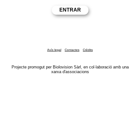
Avís legal
Contactes
Crèdits
Projecte promogut per Biolovision Sàrl, en col·laboració amb una
xarxa d'associacions