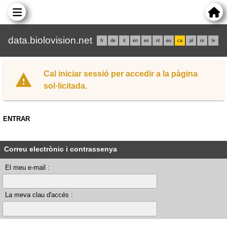
data.biolovision.net
fr
de
it
en
es
nl
eu
ca
pl
rs
lv
Cal iniciar sessió per accedir a la pàgina
sol·licitada.
ENTRAR
Correu electrònic i contrassenya
El meu e-mail :
La meva clau d'accés :