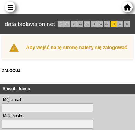
data.biolovision.net
fr
de
it
en
es
nl
eu
ca
pl
rs
lv
Aby wejść na tę stronę należy się zalogować
ZALOGUJ
E-mail i hasło
Mój e-mail :
Moje hasło :