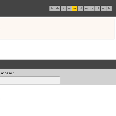
fr
de
it
en
es
nl
eu
ca
pl
rs
lv
o
 acceso :