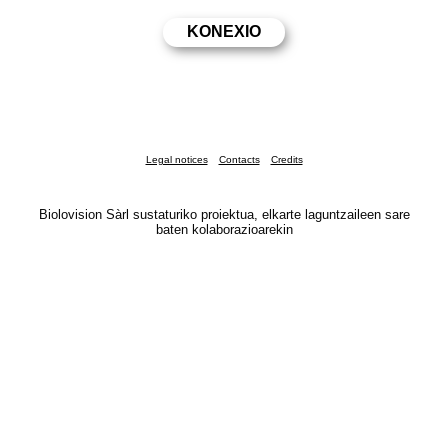
Legal notices
Contacts
Credits
Biolovision Sàrl sustaturiko proiektua, elkarte laguntzaileen sare
baten kolaborazioarekin