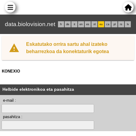
data.biolovision.net
fr
de
it
en
es
nl
eu
ca
pl
rs
lv
Eskatutako orrira sartu ahal izateko
beharrezkoa da konektaturik egotea
KONEXIO
Helbide elektronikoa eta pasahitza
e-mail :
pasahitza :